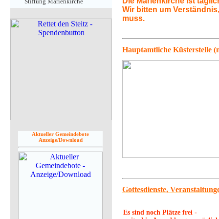
Die Marienkirche ist täglic
Stiftung Marienkirche
Wir bitten um Verständnis
muss.
ein Anmeldeformular für den 
E-M ai
l-N  
Hauptamtliche Küsterstelle (
ewsletter
Aktueller Gemeindebote
Anzeige/Download
Gottesdienste, Veranstaltun
Es sind noch Plätze frei -