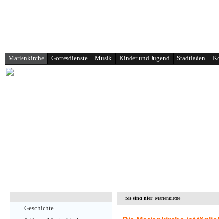
Marienkirche
Gottesdienste
Musik
Kinder und Jugend
Stadtladen
Ko
Sie sind hier:
Marienkirche
Geschichte