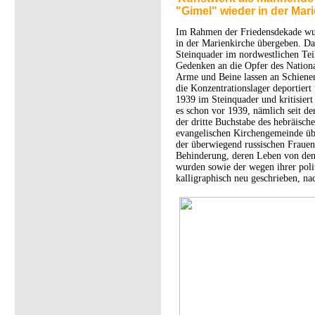
"Gimel" wieder in der Mar
Im Rahmen der Friedensdekade wur
in der Marienkirche übergeben. Das
Steinquader im nordwestlichen Teil
Gedenken an die Opfer des Nation
Arme und Beine lassen an Schienen
die Konzentrationslager deportiert
1939 im Steinquader und kritisier
es schon vor 1939, nämlich seit d
der dritte Buchstabe des hebräisch
evangelischen Kirchengemeinde übe
der überwiegend russischen Frauen
Behinderung, deren Leben von den 
wurden sowie der wegen ihrer poli
kalligraphisch neu geschrieben, n