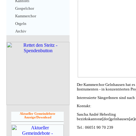
Kantorei
Gospelchor
Kammerchor
Orgeln
Archiv
Der Kammerchor Gelnhausen hat es s
Instrumenten - in konzentrierten Pr
Interessierte SängerInnen sind nac
Kontakt:
Aktueller Gemeindebote
Sascha André Heberling
Anzeige/Download
bezirkskantorat[dot]gelnhausen[at]
Tel.: 06051 90 70 239